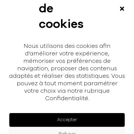
News
de
Vidéos
cookies
Interview
Contact
Nous utilisons des cookies afin
Contact
d'améliorer votre expérience,
mémoriser vos préférences de
hello@rodmusic.fr
navigation, proposer des contenus
SubmitHub
adaptés et réaliser des statistiques. Vous
Groover
pouvez à tout moment paramétrer
votre choix via notre rubrique
À propos
Confidentialité.
Rodmusic, le média avant-coureur de la musique
électronique française.
Accepter
Mentions légales