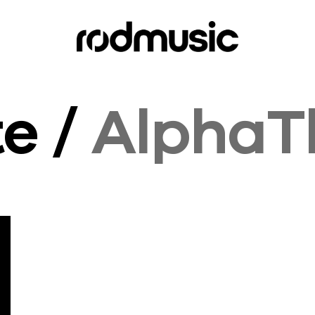
te /
AlphaT