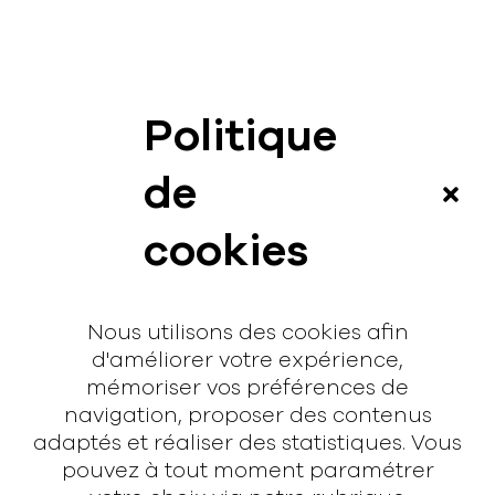
Politique
News
de
Vidéos
cookies
Interview
Contact
Nous utilisons des cookies afin
Contact
d'améliorer votre expérience,
mémoriser vos préférences de
hello@rodmusic.fr
navigation, proposer des contenus
SubmitHub
adaptés et réaliser des statistiques. Vous
Groover
pouvez à tout moment paramétrer