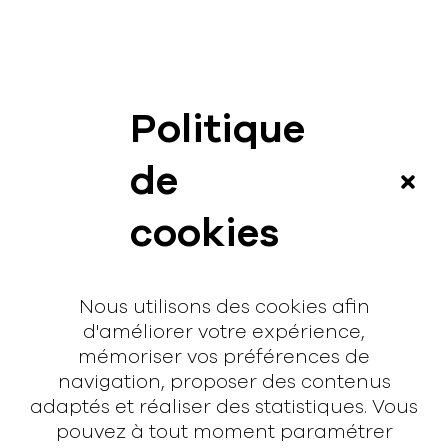
Politique
News
de
Vidéos
cookies
Interview
Contact
Nous utilisons des cookies afin
Contact
d'améliorer votre expérience,
mémoriser vos préférences de
hello@rodmusic.fr
navigation, proposer des contenus
SubmitHub
adaptés et réaliser des statistiques. Vous
Groover
pouvez à tout moment paramétrer