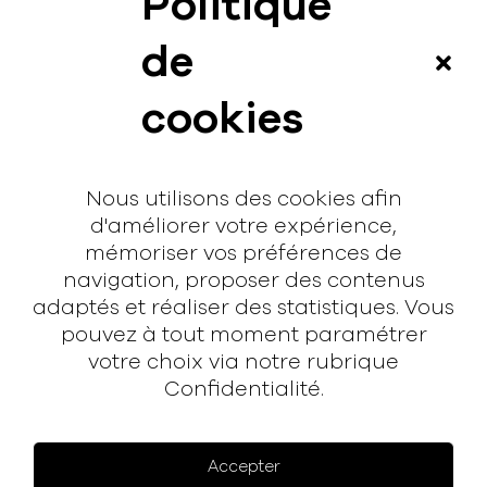
Politique
News
de
Vidéos
cookies
Interview
Contact
Nous utilisons des cookies afin
Contact
d'améliorer votre expérience,
mémoriser vos préférences de
hello@rodmusic.fr
navigation, proposer des contenus
SubmitHub
adaptés et réaliser des statistiques. Vous
Groover
pouvez à tout moment paramétrer
votre choix via notre rubrique
À propos
Confidentialité.
Rodmusic, le média avant-coureur de la musique
électronique française.
Accepter
Mentions légales