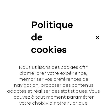
Politique
News
de
Vidéos
cookies
Interview
Contact
Nous utilisons des cookies afin
Contact
d'améliorer votre expérience,
mémoriser vos préférences de
hello@rodmusic.fr
navigation, proposer des contenus
SubmitHub
adaptés et réaliser des statistiques. Vous
Groover
pouvez à tout moment paramétrer
votre choix via notre rubrique