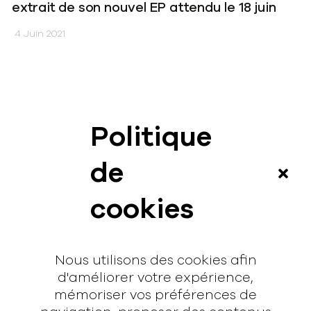
extrait de son nouvel EP attendu le 18 juin
4 Juin 2021
Politique
News
de
Vidéos
cookies
Interview
Contact
Nous utilisons des cookies afin
Contact
d'améliorer votre expérience,
mémoriser vos préférences de
hello@rodmusic.fr