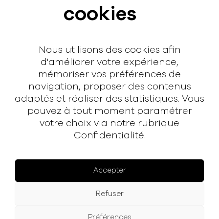
cookies
Interview
Contact
Nous utilisons des cookies afin
Contact
d'améliorer votre expérience,
mémoriser vos préférences de
hello@rodmusic.fr
navigation, proposer des contenus
SubmitHub
adaptés et réaliser des statistiques. Vous
Groover
pouvez à tout moment paramétrer
votre choix via notre rubrique
Confidentialité.
À propos
Rodmusic, le média avant-coureur de la musique
électronique française.
Accepter
Mentions légales
Refuser
Facebook
Instagram
YouTube
Spotify
Préférences