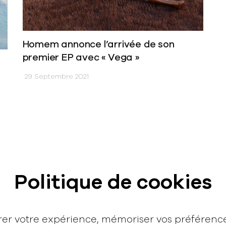
Homem annonce l’arrivée de son
premier EP avec « Vega »
29 Septembre 2021
Contact
Politique de cookies
hello@rodmusic.fr
SubmitHub
Groover
orer votre expérience, mémoriser vos préféren