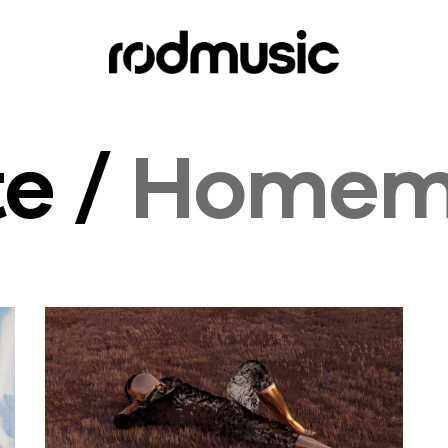
te /
Home