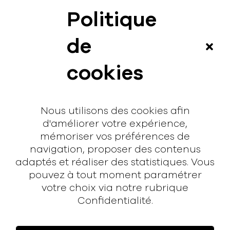
Politique
News
de
Vidéos
cookies
Interview
Contact
Nous utilisons des cookies afin
Contact
d'améliorer votre expérience,
mémoriser vos préférences de
hello@rodmusic.fr
navigation, proposer des contenus
SubmitHub
adaptés et réaliser des statistiques. Vous
Groover
pouvez à tout moment paramétrer
votre choix via notre rubrique
À propos
Confidentialité.
Rodmusic, le média avant-coureur de la musique