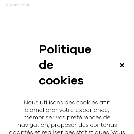
5 Mars 2021
Politique
News
de
Vidéos
cookies
Interview
Contact
Nous utilisons des cookies afin
Contact
d'améliorer votre expérience,
mémoriser vos préférences de
hello@rodmusic.fr
navigation, proposer des contenus
SubmitHub
adaptés et réaliser des statistiques. Vous