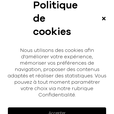
Politique
News
de
Vidéos
cookies
Interview
Contact
Nous utilisons des cookies afin
Contact
d'améliorer votre expérience,
mémoriser vos préférences de
hello@rodmusic.fr
navigation, proposer des contenus
SubmitHub
adaptés et réaliser des statistiques. Vous
Groover
pouvez à tout moment paramétrer
votre choix via notre rubrique
À propos
Confidentialité.
Rodmusic, le média avant-coureur de la musique
électronique française.
Accepter