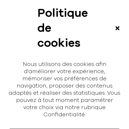
Politique
News
de
Vidéos
cookies
Interview
Contact
Nous utilisons des cookies afin
Contact
d'améliorer votre expérience,
mémoriser vos préférences de
hello@rodmusic.fr
navigation, proposer des contenus
SubmitHub
adaptés et réaliser des statistiques. Vous
Groover
pouvez à tout moment paramétrer
votre choix via notre rubrique
À propos
Confidentialité.
Rodmusic, le média avant-coureur de la musique