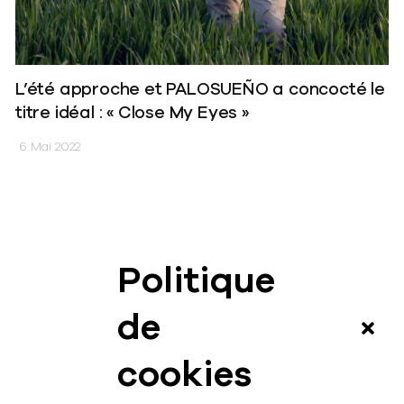
L’été approche et PALOSUEÑO a concocté le
titre idéal : « Close My Eyes »
6 Mai 2022
Politique
News
de
Vidéos
cookies
Interview
Contact