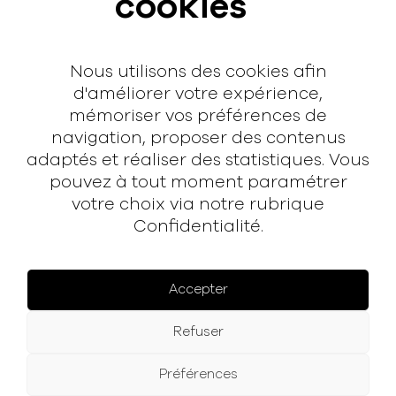
cookies
Interview
Contact
Nous utilisons des cookies afin
Contact
d'améliorer votre expérience,
mémoriser vos préférences de
hello@rodmusic.fr
navigation, proposer des contenus
SubmitHub
adaptés et réaliser des statistiques. Vous
Groover
pouvez à tout moment paramétrer
votre choix via notre rubrique
Confidentialité.
À propos
Rodmusic, le média avant-coureur de la musique
électronique française.
Accepter
Mentions légales
Refuser
Facebook
Instagram
YouTube
Spotify
Préférences