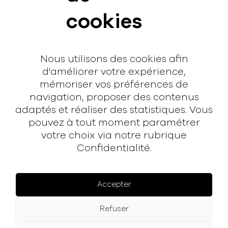
Vidéos
cookies
Interview
Contact
Nous utilisons des cookies afin
Contact
d'améliorer votre expérience,
mémoriser vos préférences de
hello@rodmusic.fr
navigation, proposer des contenus
SubmitHub
adaptés et réaliser des statistiques. Vous
Groover
pouvez à tout moment paramétrer
votre choix via notre rubrique
À propos
Confidentialité.
Rodmusic, le média avant-coureur de la musique
électronique française.
Accepter
Mentions légales
Refuser
Facebook
Instagram
YouTube
Spotify