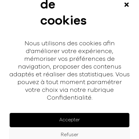
de
Vidéos
cookies
Interview
Contact
Nous utilisons des cookies afin
Contact
d'améliorer votre expérience,
mémoriser vos préférences de
hello@rodmusic.fr
navigation, proposer des contenus
SubmitHub
adaptés et réaliser des statistiques. Vous
Groover
pouvez à tout moment paramétrer
votre choix via notre rubrique
À propos
Confidentialité.
Rodmusic, le média avant-coureur de la musique
électronique française.
Accepter
Mentions légales
Refuser