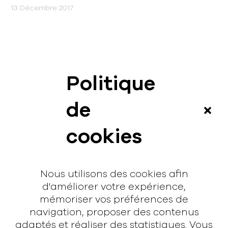
13 Décembre 2017
Politique
News
de
Vidéos
cookies
Interview
Contact
Nous utilisons des cookies afin
Contact
d'améliorer votre expérience,
mémoriser vos préférences de
hello@rodmusic.fr
navigation, proposer des contenus
SubmitHub
adaptés et réaliser des statistiques. Vous