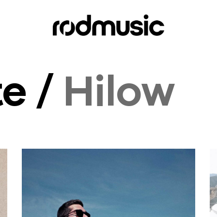
te /
Hilow