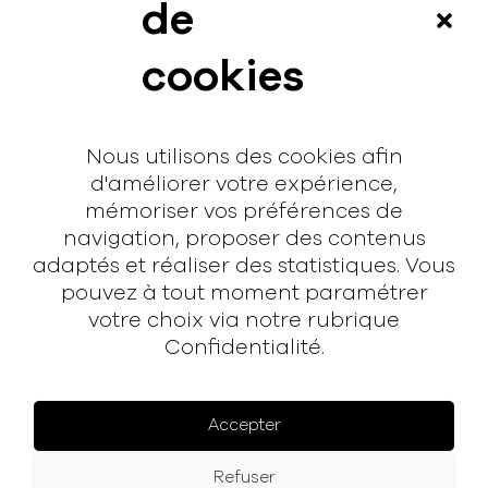
News
de
Vidéos
cookies
Interview
Contact
Nous utilisons des cookies afin
Contact
d'améliorer votre expérience,
mémoriser vos préférences de
hello@rodmusic.fr
navigation, proposer des contenus
SubmitHub
adaptés et réaliser des statistiques. Vous
Groover
pouvez à tout moment paramétrer
votre choix via notre rubrique
Confidentialité.
À propos
Rodmusic, le média avant-coureur de la musique
électronique française.
Accepter
Mentions légales
Refuser