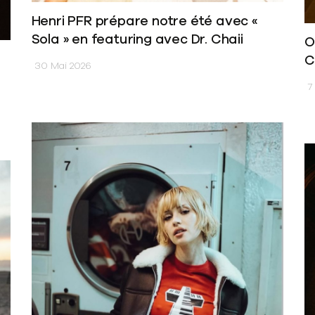
Henri PFR prépare notre été avec «
Sola » en featuring avec Dr. Chaii
O
C
30 Mai 2026
7