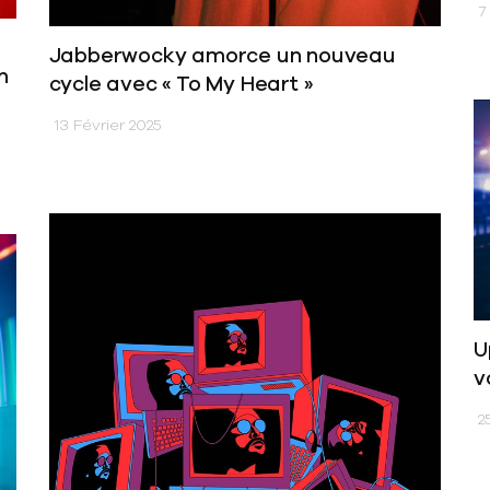
7 
Jabberwocky amorce un nouveau
n
cycle avec « To My Heart »
13 Février 2025
U
v
25