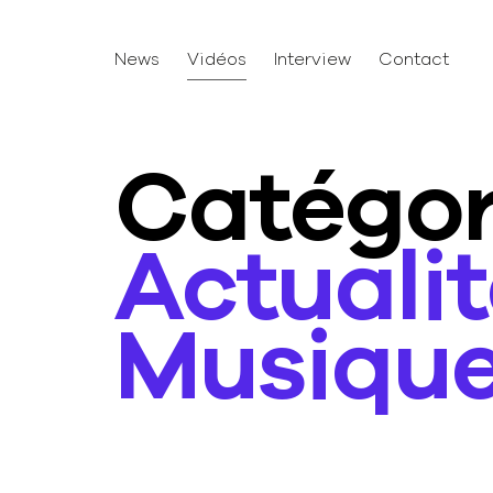
News
Vidéos
Interview
Contact
Catégor
Actuali
Musiqu