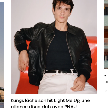
«
e
2 
Kungs lâche son hit Light Me Up, une
alliance disco club avec PNAU