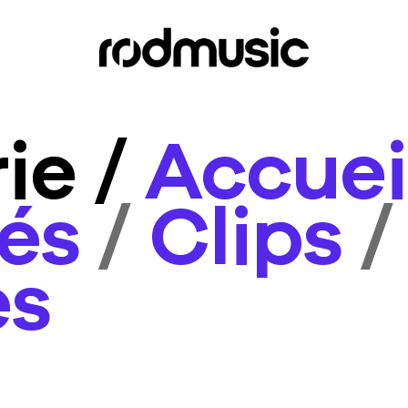
ie /
Accuei
tés
/
Clips
/
es