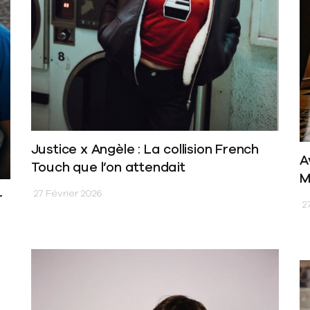
Justice x Angèle : La collision French
A
Touch que l’on attendait
M
27 Février 2026
r
27