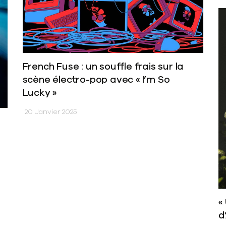
French Fuse : un souffle frais sur la
scène électro-pop avec « I’m So
Lucky »
20 Janvier 2025
«
d