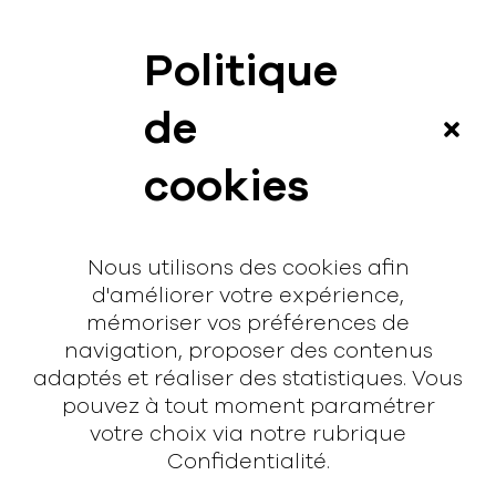
Politique
News
de
Vidéos
cookies
Interview
Contact
Nous utilisons des cookies afin
Contact
d'améliorer votre expérience,
mémoriser vos préférences de
hello@rodmusic.fr
navigation, proposer des contenus
SubmitHub
adaptés et réaliser des statistiques. Vous
Groover
pouvez à tout moment paramétrer
votre choix via notre rubrique
À propos
Confidentialité.