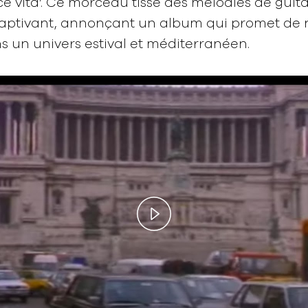
olce vita’. Ce morceau tisse des mélodies de gui
aptivant, annonçant un album qui promet de 
 un univers estival et méditerranéen.
Play
Video