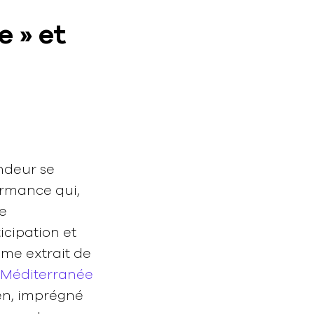
 » et
endeur se
ormance qui,
le
icipation et
ième extrait de
Méditerranée
ien, imprégné