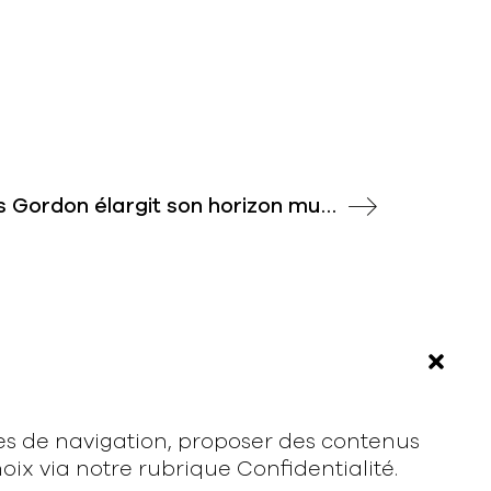
« Heijunka » : Les Gordon élargit son horizon musical avec un nouvel EP
À propos
Rodmusic, le média avant-coureur de
la musique électronique française.
Mentions légales
ces de navigation, proposer des contenus
ix via notre rubrique Confidentialité.