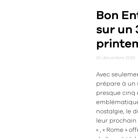
Bon Ent
sur un
printe
20 décembre 2023
Avec seulement
prépare à un O
presque cinq 
emblématique, 
nostalgie, le 
leur prochain
« , « Rome » o