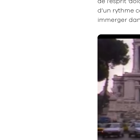
de l’esprit ‘d
d’un rythme c
immerger dans