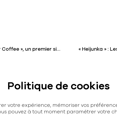
Poune présente « Caffeine To My Coffee », un premier single infusé de bonnes ondes
Contact
Politique de cookies
hello@rodmusic.fr
SubmitHub
Groover
orer votre expérience, mémoriser vos préféren
 Vous pouvez à tout moment paramétrer votre cho