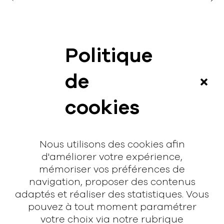
Politique
News
de
Vidéos
cookies
Interview
Contact
Nous utilisons des cookies afin
Contact
d'améliorer votre expérience,
mémoriser vos préférences de
hello@rodmusic.fr
navigation, proposer des contenus
SubmitHub
adaptés et réaliser des statistiques. Vous
Groover
pouvez à tout moment paramétrer
votre choix via notre rubrique