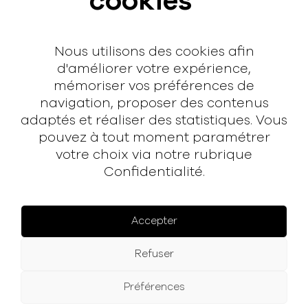
cookies
Contact
Nous utilisons des cookies afin
Contact
d'améliorer votre expérience,
mémoriser vos préférences de
hello@rodmusic.fr
navigation, proposer des contenus
SubmitHub
adaptés et réaliser des statistiques. Vous
Groover
pouvez à tout moment paramétrer
votre choix via notre rubrique
Confidentialité.
À propos
Rodmusic, le média avant-coureur de la musique
électronique française.
Accepter
Mentions légales
Refuser
Facebook
Instagram
YouTube
Spotify
Préférences
© 2025 Rodmusic