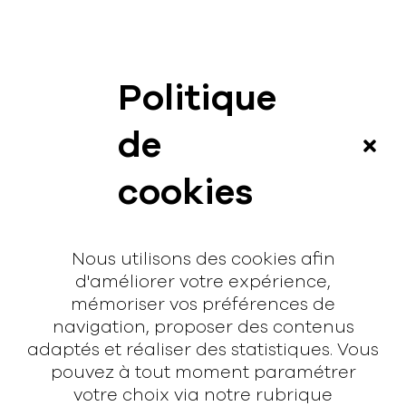
Politique
News
de
Vidéos
cookies
Interview
Contact
Nous utilisons des cookies afin
Contact
d'améliorer votre expérience,
mémoriser vos préférences de
hello@rodmusic.fr
navigation, proposer des contenus
SubmitHub
adaptés et réaliser des statistiques. Vous
Groover
pouvez à tout moment paramétrer
votre choix via notre rubrique