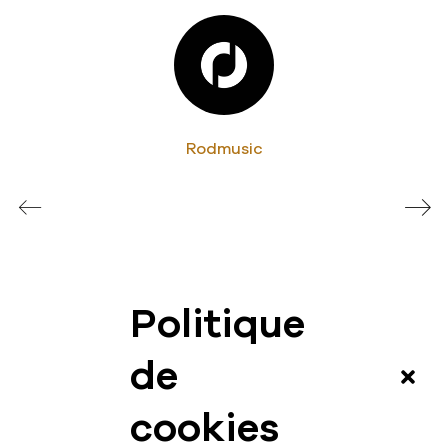
Rodmusic
Politique
News
de
Vidéos
cookies
Interview