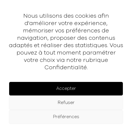
Contact
Nous utilisons des cookies afin
Contact
d'améliorer votre expérience,
mémoriser vos préférences de
hello@rodmusic.fr
navigation, proposer des contenus
SubmitHub
adaptés et réaliser des statistiques. Vous
Groover
pouvez à tout moment paramétrer
votre choix via notre rubrique
À propos
Confidentialité.
Rodmusic, le média avant-coureur de la musique
électronique française.
Accepter
Mentions légales
Refuser
Facebook
Instagram
YouTube
Spotify
Préférences
© 2025 Rodmusic