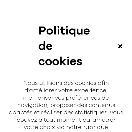
Politique
News
de
Vidéos
cookies
Interview
Contact
Nous utilisons des cookies afin
Contact
d'améliorer votre expérience,
mémoriser vos préférences de
hello@rodmusic.fr
navigation, proposer des contenus
SubmitHub
adaptés et réaliser des statistiques. Vous
Groover
pouvez à tout moment paramétrer
votre choix via notre rubrique