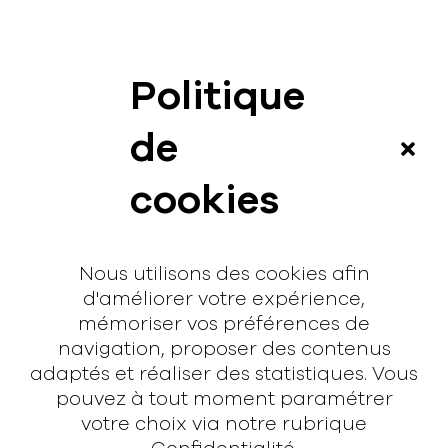
Politique
News
de
Vidéos
cookies
Interview
Contact
Nous utilisons des cookies afin
Contact
d'améliorer votre expérience,
mémoriser vos préférences de
hello@rodmusic.fr
navigation, proposer des contenus
SubmitHub
adaptés et réaliser des statistiques. Vous
Groover
pouvez à tout moment paramétrer
votre choix via notre rubrique