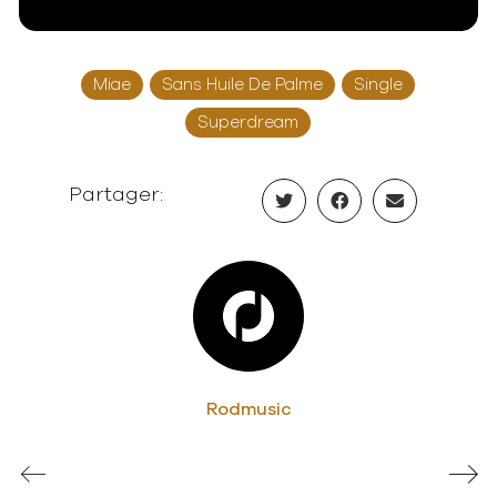
Miae
Sans Huile De Palme
Single
Superdream
Partager:
Rodmusic