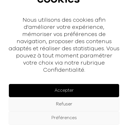
Contact
Nous utilisons des cookies afin
Contact
d'améliorer votre expérience,
mémoriser vos préférences de
hello@rodmusic.fr
navigation, proposer des contenus
SubmitHub
adaptés et réaliser des statistiques. Vous
Groover
pouvez à tout moment paramétrer
votre choix via notre rubrique
Confidentialité.
À propos
Rodmusic, le média avant-coureur de la musique
électronique française.
Accepter
Mentions légales
Refuser
Facebook
Instagram
YouTube
Spotify
Préférences
© 2025 Rodmusic