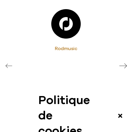
Rodmusic
Politique
News
de
Vidéos
cookies
Interview