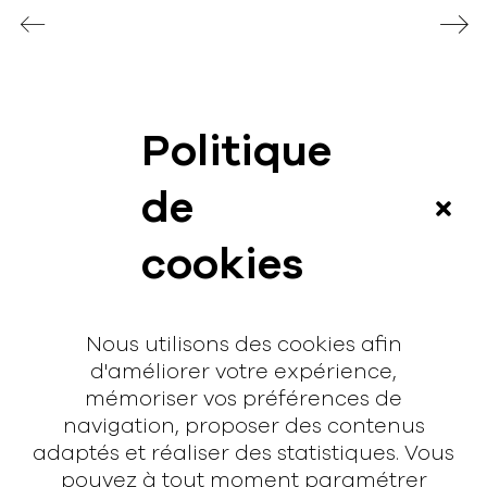
Politique
News
de
Vidéos
cookies
Interview
Contact
Nous utilisons des cookies afin
Contact
d'améliorer votre expérience,
mémoriser vos préférences de
hello@rodmusic.fr
navigation, proposer des contenus
SubmitHub
adaptés et réaliser des statistiques. Vous
Groover
pouvez à tout moment paramétrer