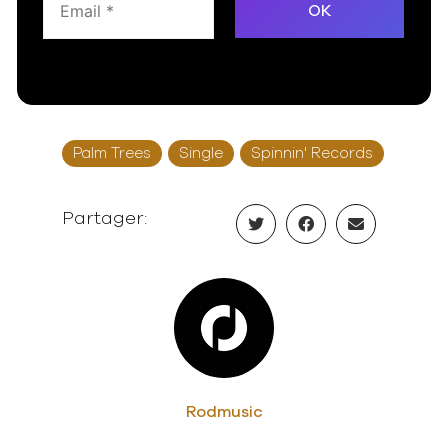
Palm Trees
Single
Spinnin' Records
Partager:
Rodmusic