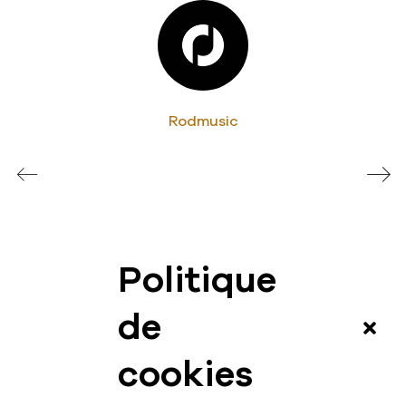
Rodmusic
Politique
News
de
Vidéos
cookies
Interview
Contact