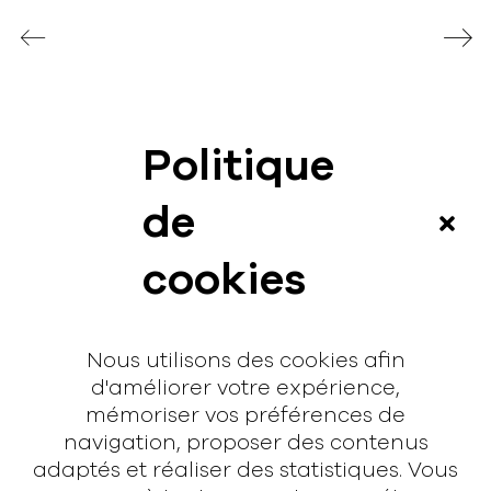
Politique
News
de
Vidéos
cookies
Interview
Contact
Nous utilisons des cookies afin
Contact
d'améliorer votre expérience,
mémoriser vos préférences de
hello@rodmusic.fr
navigation, proposer des contenus
SubmitHub
adaptés et réaliser des statistiques. Vous
Groover