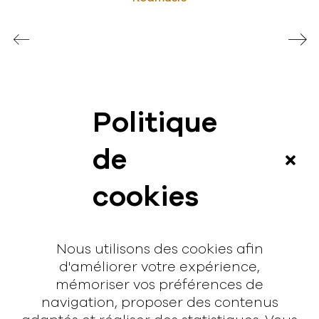
Politique
News
de
Vidéos
cookies
Interview
Contact
Nous utilisons des cookies afin
Contact
d'améliorer votre expérience,
mémoriser vos préférences de
hello@rodmusic.fr
navigation, proposer des contenus
SubmitHub