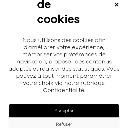
de
Vidéos
cookies
Interview
Contact
Nous utilisons des cookies afin
Contact
d'améliorer votre expérience,
mémoriser vos préférences de
hello@rodmusic.fr
navigation, proposer des contenus
SubmitHub
adaptés et réaliser des statistiques. Vous
Groover
pouvez à tout moment paramétrer
votre choix via notre rubrique
Confidentialité.
À propos
Rodmusic, le média avant-coureur de la musique
électronique française.
Accepter
Mentions légales
Refuser