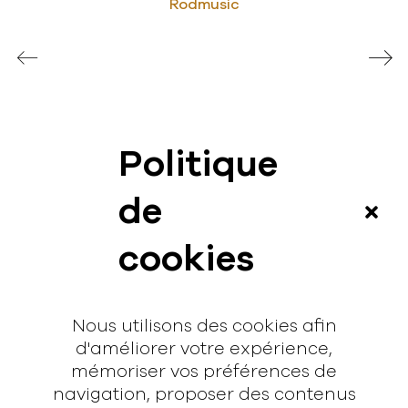
Rodmusic
Politique
News
de
Vidéos
cookies
Interview
Contact
Nous utilisons des cookies afin
Contact
d'améliorer votre expérience,
mémoriser vos préférences de
hello@rodmusic.fr
navigation, proposer des contenus