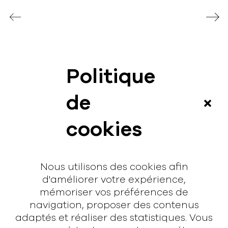
Politique
News
de
Vidéos
cookies
Interview
Contact
Nous utilisons des cookies afin
Contact
d'améliorer votre expérience,
mémoriser vos préférences de
hello@rodmusic.fr
navigation, proposer des contenus
SubmitHub
adaptés et réaliser des statistiques. Vous
Groover