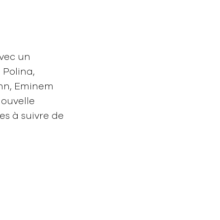
avec un
 Polina,
aehn, Eminem
nouvelle
tes à suivre de