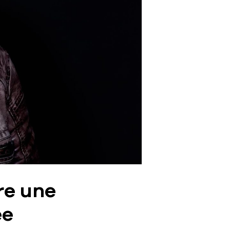
re une
ée