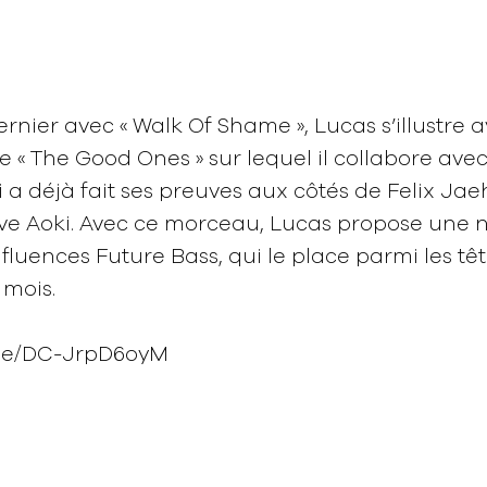
ernier avec « Walk Of Shame », Lucas s’illustre 
 « The Good Ones » sur lequel il collabore avec
 a déjà fait ses preuves aux côtés de Felix J
ve Aoki. Avec ce morceau, Lucas propose une 
nfluences Future Bass, qui le place parmi les tê
 mois.
.be/DC-JrpD6oyM