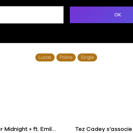
Lucas
Polina
Single
Le premier clip de KLYMVX; « After Midnight » ft. Emily Zeck