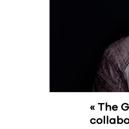
« The G
collabo