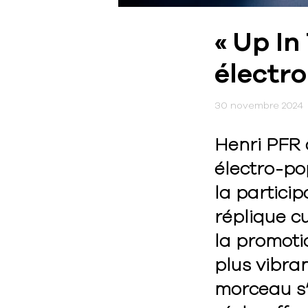
« Up In
électr
30 novembre 2024
Henri PFR d
électro-pop
la partici
réplique c
la promotio
plus vibran
morceau s’