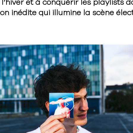
l’hiver et à conquérir les playlists 
on inédite qui illumine la scène élec
Play
Video