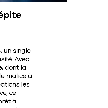
épite
, un single
sité. Avec
, dont la
de malice à
éations les
ve, ce
prêt à