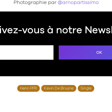
Photographie par
@arnopartissimo
ivez-vous à notre News
Henri PFR
Kevin De Bruyne
Single