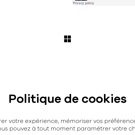
Contact
Politique de cookies
hello@rodmusic.fr
SubmitHub
Groover
orer votre expérience, mémoriser vos préféren
 Vous pouvez à tout moment paramétrer votre cho