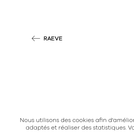
RAEVE
News
Vidéos
Interview
Nous utilisons des cookies afin d'améli
Contact
adaptés et réaliser des statistiques.