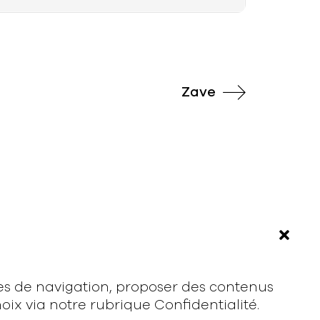
Zave
À propos
Rodmusic, le média avant-coureur de
la musique électronique française.
Mentions légales
ces de navigation, proposer des contenus
ix via notre rubrique Confidentialité.