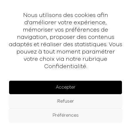
Contact
Nous utilisons des cookies afin
Contact
d'améliorer votre expérience,
mémoriser vos préférences de
hello@rodmusic.fr
navigation, proposer des contenus
SubmitHub
adaptés et réaliser des statistiques. Vous
Groover
pouvez à tout moment paramétrer
votre choix via notre rubrique
Confidentialité.
À propos
Rodmusic, le média avant-coureur de la musique
électronique française.
Accepter
Mentions légales
Refuser
Facebook
Instagram
YouTube
Spotify
Préférences
© 2025 Rodmusic