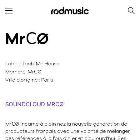
MrⅭØ
Label : Tech' Me House
Membre: MrⅭØ
Ville d'origine : Paris
SOUNDCLOUD MRⅭØ
MrⅭØ incarne à plein nez la nouvelle génération de
producteurs français avec une volonté de mélanger
des références à la foi
s d’hier et d’aujourd’hui. Ses