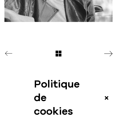
Politique
News
de
Vidéos
cookies
Interview