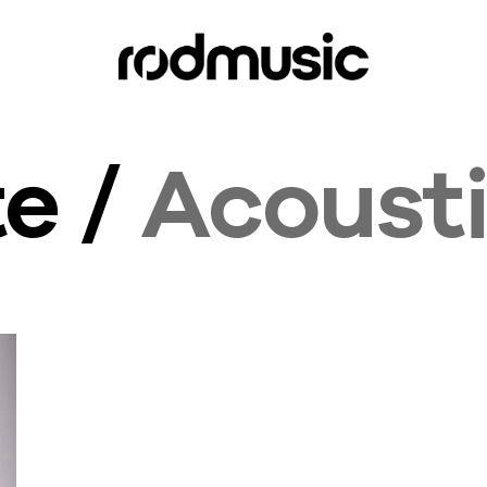
te /
Acoust