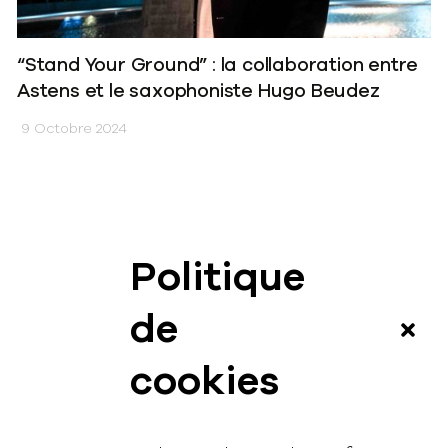
“Stand Your Ground” : la collaboration entre
Astens et le saxophoniste Hugo Beudez
9 Octobre 2024
Politique
News
de
Vidéos
cookies
Interview
Contact