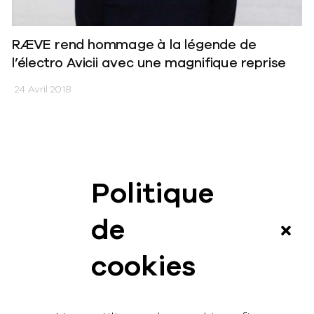
RÆVE rend hommage à la légende de
l’électro Avicii avec une magnifique reprise
24 Avril 2018
Politique
News
de
Vidéos
cookies
Interview
Contact