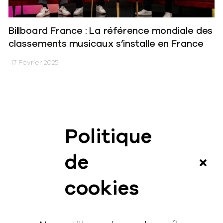
Billboard France : La référence mondiale des
classements musicaux s’installe en France
17 Février 2025
Politique
News
de
Vidéos
cookies
Interview
Contact