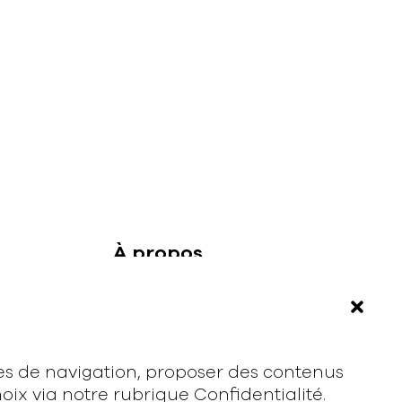
À propos
Rodmusic, le média avant-coureur de
la musique électronique française.
Mentions légales
ces de navigation, proposer des contenus
ix via notre rubrique Confidentialité.