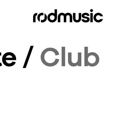
te /
Club