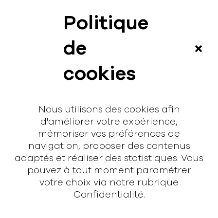
Politique
News
de
Vidéos
cookies
Interview
Contact
Nous utilisons des cookies afin
Contact
d'améliorer votre expérience,
mémoriser vos préférences de
hello@rodmusic.fr
navigation, proposer des contenus
SubmitHub
adaptés et réaliser des statistiques. Vous
Groover
pouvez à tout moment paramétrer
votre choix via notre rubrique
Confidentialité.
À propos
Rodmusic, le média avant-coureur de la musique