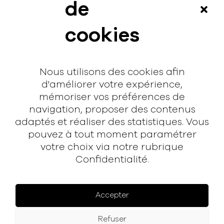
de
Vidéos
cookies
Interview
Contact
Nous utilisons des cookies afin
Contact
d'améliorer votre expérience,
mémoriser vos préférences de
hello@rodmusic.fr
navigation, proposer des contenus
SubmitHub
adaptés et réaliser des statistiques. Vous
Groover
pouvez à tout moment paramétrer
votre choix via notre rubrique
À propos
Confidentialité.
Rodmusic, le média avant-coureur de la musique
électronique française.
Accepter
Mentions légales
Refuser