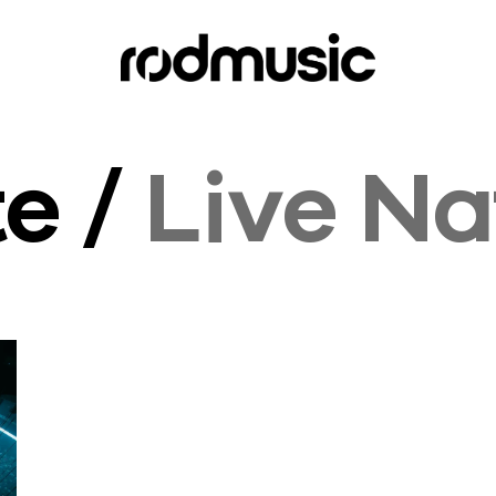
te /
Live Na