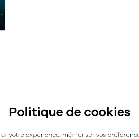
Contact
Politique de cookies
hello@rodmusic.fr
SubmitHub
Groover
orer votre expérience, mémoriser vos préféren