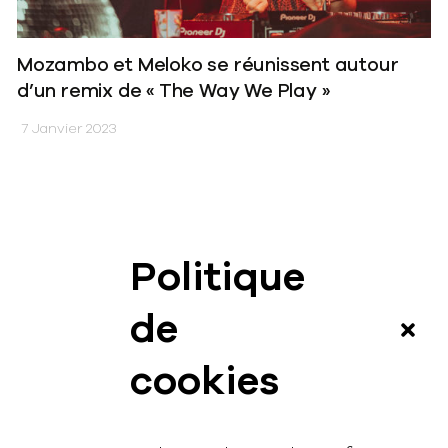
Mozambo et Meloko se réunissent autour
d’un remix de « The Way We Play »
7 Janvier 2023
Politique
News
de
Vidéos
cookies
Interview
Contact